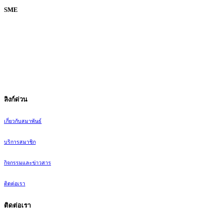
SME
Facebook
@thaismefederation
สมาพันธ์ SME ไทย มุ่งเน้นการส่งเสริมและพัฒนาผู้ประกอบการ
SME ไทย สู่ความเข้มแข็งและยั่งยืน
ลิงก์ด่วน
เกี่ยวกับสมาพันธ์
บริการสมาชิก
กิจกรรมและข่าวสาร
ติดต่อเรา
ติดต่อเรา