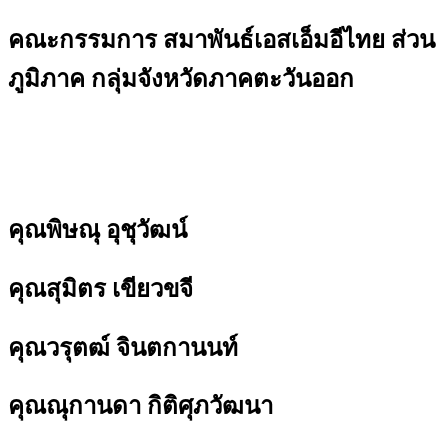
คณะกรรมการ สมาพันธ์เอสเอ็มอีไทย ส่วน
ภูมิภาค กลุ่มจังหวัดภาคตะวันออก
คุณพิษณุ อุชุวัฒน์
คุณสุมิตร เขียวขจี
คุณวรุตฒ์ จินตกานนท์
คุณณุกานดา กิติศุภวัฒนา